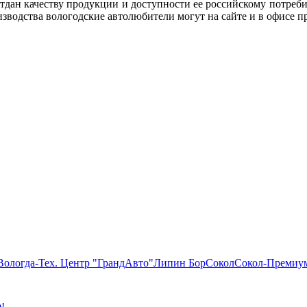
отдан качеству продукции и доступности ее российскому потреб
изводства вологодские автолюбители могут на сайте и в офисе 
Вологда-Тех. Центр "ГрандАвто"
Липин Бор
Сокол
Сокол-Премиу
!