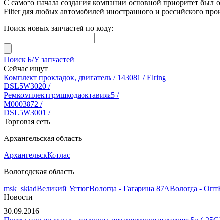
С самого начала создания компании основной приоритет был 
Filter для любых автомобилей иностранного и российского про
Поиск новых запчастей по коду:
Поиск Б/У запчастей
Сейчас ищут
Комплект прокладок, двигатель / 143081 / Elring
DSL5W3020 /
Ремкомплектгрмшкодаоктавияа5 /
М0003872 /
DSL5W3001 /
Торговая сеть
Архангельская область
Архангельск
Котлас
Вологодская область
msk_sklad
Великий Устюг
Вологда - Гагарина 87А
Вологда - Опт
Новости
30.09.2016
Поступило на склад - жидкость незамерзающая зимняя 5л (-25С)