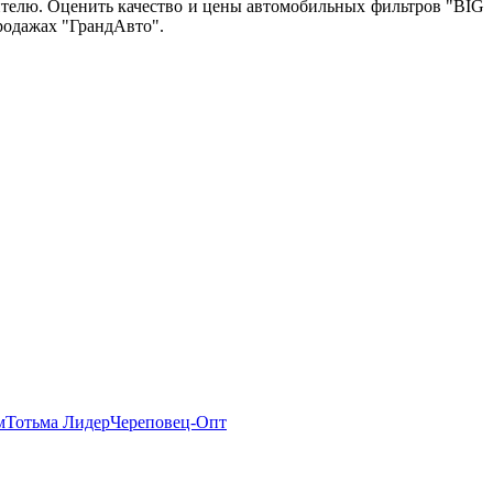
ителю. Оценить качество и цены автомобильных фильтров "BIG
продажах "ГрандАвто".
м
Тотьма Лидер
Череповец-Опт