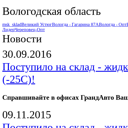
Вологодская область
msk_sklad
Великий Устюг
Вологда - Гагарина 87А
Вологда - Опт
Лидер
Череповец-Опт
Новости
30.09.2016
Поступило на склад - жид
(-25С)!
Справшивайте в офисах ГрандАвто Ваше
09.11.2015
Поступило на склад - жид