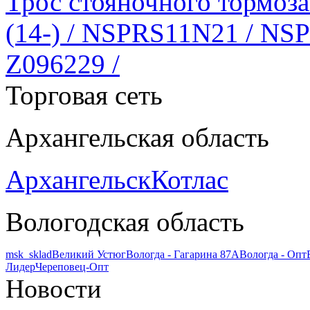
Трос стояночного тормоза
(14-) / NSPRS11N21 / NSP
Z096229 /
Торговая сеть
Архангельская область
Архангельск
Котлас
Вологодская область
msk_sklad
Великий Устюг
Вологда - Гагарина 87А
Вологда - Опт
Лидер
Череповец-Опт
Новости