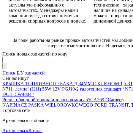
актуальную информацию о
технические хара
автозапчастях. Менеджеры нашей
наличие на склада
компании всегда готовы помочь в
можете оперативн
решении спорных вопросов в поиске.
динамикой движени
За годы работы на рынке продаж автозапчастей мы добил
тнерские взаимоотношения. Надеемся, что
Поиск новых запчастей по коду:
Поиск Б/У запчастей
Сейчас ищут
КРЫШКА ТОПЛИВНОГО БАКА Д.34ММ С КЛЮЧОМ 1,5-3T / el
N711_лампа! (H11) 55W 12V PGJ19-2 галогенная стандарт / N
DCH15W4004 /
Ролик обводной поликлинового ремня / 55CA269 / Carberry
NAPINACZ PASKA WIELOROWKOWEGO FORD TRANSIT, TRAN
Торговая сеть
Архангельская область
Архангельск
Котлас