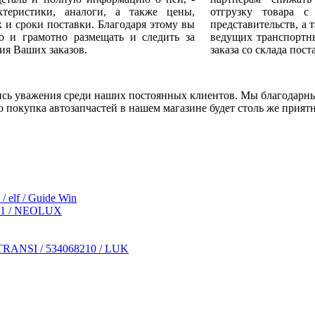
ктеристики, аналоги, а также цены,
отгрузку товара с
х и сроки поставки. Благодаря этому вы
представительств, а 
о и грамотно размещать и следить за
ведущих транспортны
я Ваших заказов.
заказа со склада пос
ись уважения среди наших постоянных клиентов. Мы благодарн
 покупка автозапчастей в нашем магазине будет столь же прият
f / Guide Win
711 / NEOLUX
SI / 534068210 / LUK