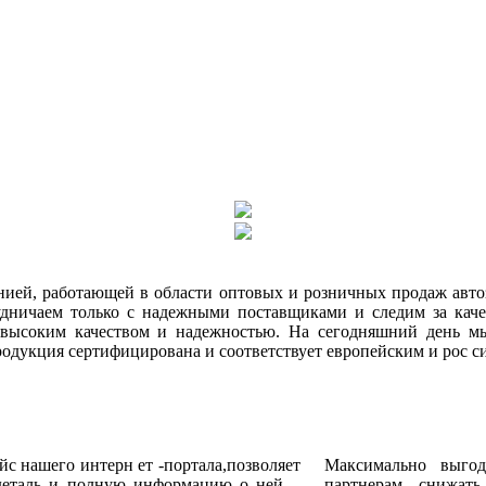
ией, работающей в области оптовых и розничных продаж авто
ничаем только с надежными поставщиками и следим за каче
я высоким качеством и надежностью. На сегодняшний день м
родукция сертифицирована и соответствует европейским и рос с
с нашего интерн ет -портала,позволяет
Максимально выго
деталь и полную информацию о ней, -
партнерам снижать