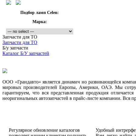
Подбор ламп Celen:
Марка:
Запчасти для ТО
Запчасти для ТО
Б/у запчасти
Каталог Б/У запчастей
ООО «Грандавто» является динамич но развивающейся компан
мировых производителей Европы, Америки, ОАЭ. Мы сотруд
гарантируем, что вся представленная продукция отличаетс
неоригинальных автозапчастей в прайс-листе компании. Вся п
Регулярное обновление каталогов
Удобный интрерфей
позволяет нашим клиентам получить
Вам легко найти 