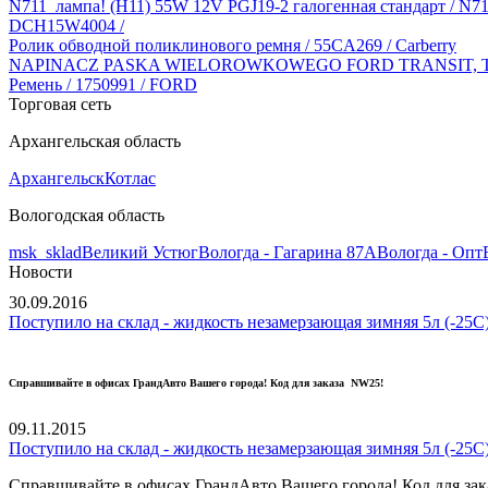
N711_лампа! (H11) 55W 12V PGJ19-2 галогенная стандарт / N
DCH15W4004 /
Ролик обводной поликлинового ремня / 55CA269 / Carberry
NAPINACZ PASKA WIELOROWKOWEGO FORD TRANSIT, TRAN
Ремень / 1750991 / FORD
Торговая сеть
Архангельская область
Архангельск
Котлас
Вологодская область
msk_sklad
Великий Устюг
Вологда - Гагарина 87А
Вологда - Опт
Новости
30.09.2016
Поступило на склад - жидкость незамерзающая зимняя 5л (-25С)
Справшивайте в офисах ГрандАвто Вашего города! Код для заказа NW25!
09.11.2015
Поступило на склад - жидкость незамерзающая зимняя 5л (-25С)
Справшивайте в офисах ГрандАвто Вашего города! Код для за