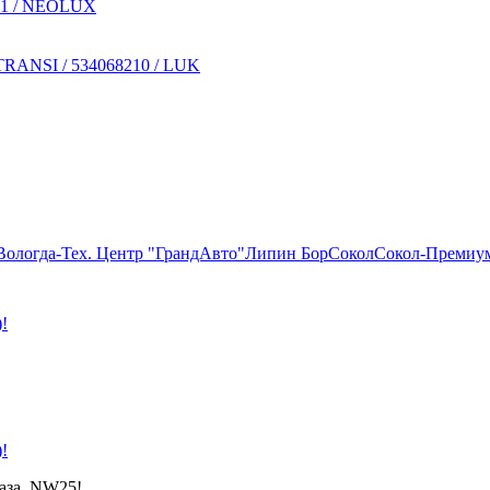
711 / NEOLUX
SI / 534068210 / LUK
Вологда-Тех. Центр "ГрандАвто"
Липин Бор
Сокол
Сокол-Премиу
!
!
каза NW25!