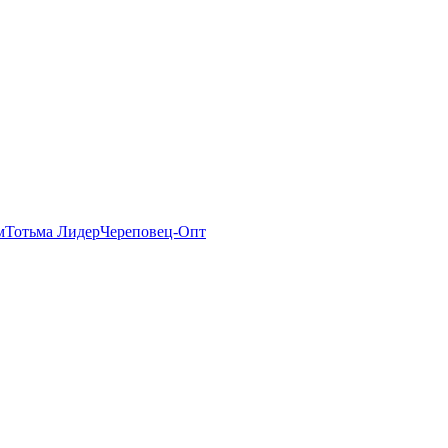
м
Тотьма Лидер
Череповец-Опт