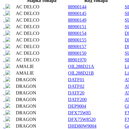
Марка товара
Код товара
AC DELCO
88900144
S
,
AC DELCO
88900145
S
,
AC DELCO
88900149
S
,
AC DELCO
88900151
S
,
AC DELCO
88900154
D
,
AC DELCO
88900155
D
,
AC DELCO
88900157
D
,
AC DELCO
88900150
S
,
AC DELCO
88901970
S
,
AMALIE
OIL288D21A
Li
,
AMALIE
OIL288D21B
Li
,
DRAGON
DATF01
A
,
DRAGON
DATF02
A
,
DRAGON
DATF20
A
,
DRAGON
DATF200
A
,
DRAGON
DEP9004
G
,
DRAGON
DFX75W85
F
,
DRAGON
DFX75W8520
F
,
DRAGON
DHD80W9004
G
,