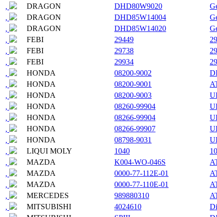
DRAGON
DHD80W9020
G
,
DRAGON
DHD85W14004
G
,
DRAGON
DHD85W14020
G
,
FEBI
29449
2
,
FEBI
29738
2
,
FEBI
29934
2
,
HONDA
08200-9002
D
,
HONDA
08200-9001
A
,
HONDA
08200-9003
U
,
HONDA
08260-99904
U
,
HONDA
08266-99904
U
,
HONDA
08266-99907
U
,
HONDA
08798-9031
U
,
LIQUI MOLY
1040
1
,
MAZDA
K004-WО-046S
AT
,
MAZDA
0000-77-112E-01
A
,
MAZDA
0000-77-110E-01
AT
,
MERCEDES
989880310
AT
,
MITSUBISHI
4024610
Di
,