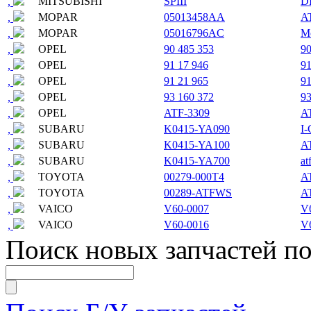
MITSUBISHI
SPIII
D
,
MOPAR
05013458AA
A
,
MOPAR
05016796AC
M
,
OPEL
90 485 353
90
,
OPEL
91 17 946
91
,
OPEL
91 21 965
91
,
OPEL
93 160 372
93
,
OPEL
ATF-3309
A
,
SUBARU
K0415-YA090
I
,
SUBARU
K0415-YA100
A
,
SUBARU
K0415-YA700
at
,
TOYOTA
00279-000T4
A
,
TOYOTA
00289-ATFWS
A
,
VAICO
V60-0007
V
,
VAICO
V60-0016
V
,
Поиск новых запчастей по