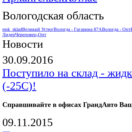
Вологодская область
msk_sklad
Великий Устюг
Вологда - Гагарина 87А
Вологда - Опт
Лидер
Череповец-Опт
Новости
30.09.2016
Поступило на склад - жид
(-25С)!
Справшивайте в офисах ГрандАвто Ваше
09.11.2015